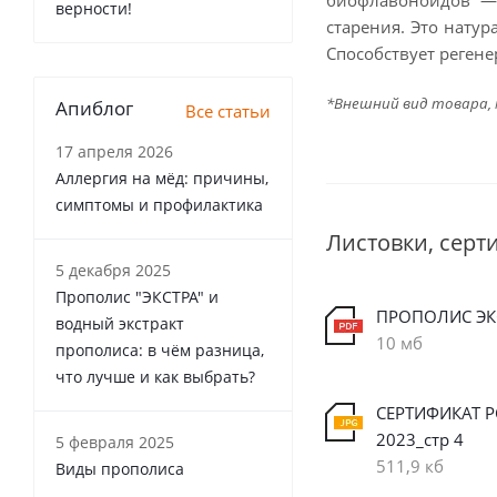
биофлавоноидов — 
верности!
старения. Это натур
Способствует реген
*Внешний вид товара,
Апиблог
Все статьи
17 апреля 2026
Аллергия на мёд: причины,
симптомы и профилактика
Листовки, серт
5 декабря 2025
Прополис "ЭКСТРА" и
ПРОПОЛИС ЭК
водный экстракт
10 мб
прополиса: в чём разница,
что лучше и как выбрать?
СЕРТИФИКАТ Р
2023_стр 4
5 февраля 2025
511,9 кб
Виды прополиса