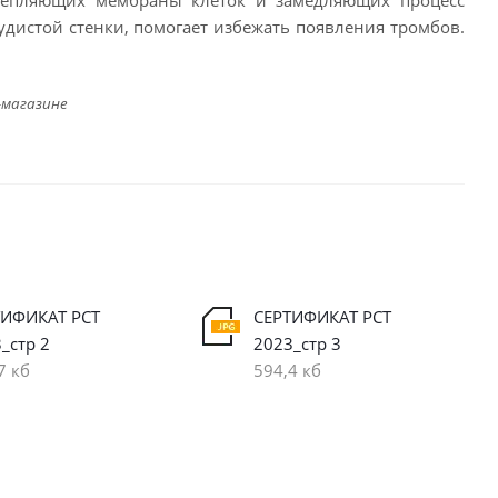
репляющих мембраны клеток и замедляющих процесс
удистой стенки, помогает избежать появления тромбов.
-магазине
ТИФИКАТ РСТ
СЕРТИФИКАТ РСТ
_стр 2
2023_стр 3
7 кб
594,4 кб