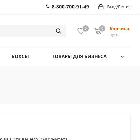
8-800-700-91-49
Вход/Рег-ия
Корзина
0
0
0
пуста
БОКСЫ
ТОВАРЫ ДЛЯ БИЗНЕСА
я защита вашего иммунитета