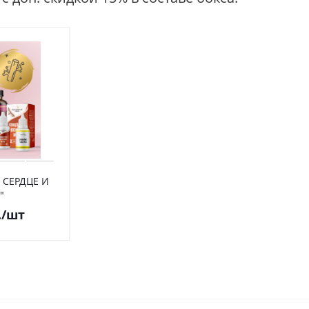
 СЕРДЦЕ И
"
.
/шт