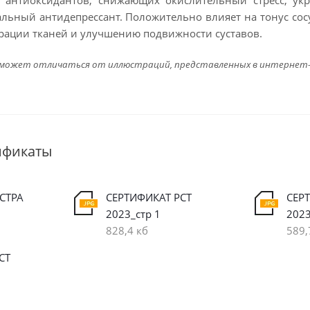
антиоксидантов, снижающих окислительный стресс, ук
альный антидепрессант. Положительно влияет на тонус сос
ерации тканей и улучшению подвижности суставов.
 может отличаться от иллюстраций, представленных в интернет
ификаты
СТРА
СЕРТИФИКАТ РСТ
СЕР
2023_стр 1
2023
828,4 кб
589,
СТ