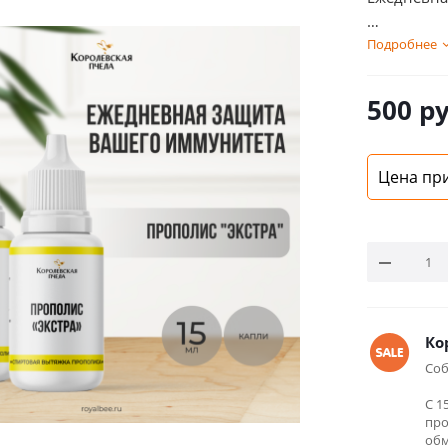
СОСТАВ: в
Подробнее
вытяжка п
500
ру
Цена при
Ко
Соб
С 1
про
обм