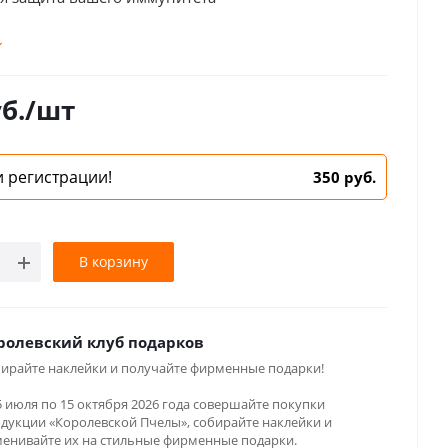
ода артезианская озонированная, спиртовая
рополиса.
б.
/шт
 регистрации!
350 руб.
В корзину
ролевский клуб подарков
ирайте наклейки и получайте фирменные подарки!
5 июля по 15 октября 2026 года совершайте покупки
дукции «Королевской Пчелы», собирайте наклейки и
енивайте их на стильные фирменные подарки.