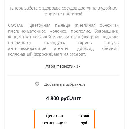
Теперь забота о здоровье сосудов доступна в удобном
формате пастилок!
СОСТАВ: цветочная пыльца (пчелиная обножка),
пчелино-маточное молочко, прополис, боярышник,
концентрат восковой моли, хитозан (экстракт подмора
пчелиного), календула, корень лопуха,
антислеживающие агенты: диоксид кремния
коллоидный (аэросил), магния стеарат.
Характеристики
Добавить в избранное
4 800
руб.
/шт
Цена при
3 360
регистрации!
руб.