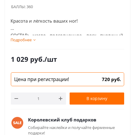
БАЛЛЫ:
360
Красота и лёгкость ваших ног!
СОСТАВ: масло подсолнечное, воск пчелиный,
Подробнее
корень бадана, кора дуба, донник, лабазник,
корень пиона, каштан конский, вербена, хвощ
полевой, горец птичий, экстракт восковой моли,
1 029
руб.
/шт
экстракт прополиса, яд пчелиный, маточное
молочко.
Цена при регистрации!
720 руб.
В корзину
Королевский клуб подарков
Собирайте наклейки и получайте фирменные
подарки!