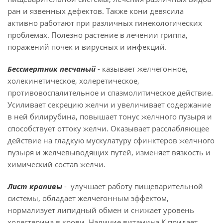
ран и язвенных дефектов. Также кони девясила
активно работают при различных гинекологических
проблемах. Полезно растение в лечении гриппа,
поражений почек и вирусных и инфекций.
Бессмертник песчаный
- казывает желчегонное,
холекинетическое, холеретическое,
противовоспалительное и спазмолитическое действие.
Усиливает секрецию желчи и увеличивает содержание
в ней билирубина, повышает тонус желчного пузыря и
способствует оттоку желчи. Оказывает расслабляющее
действие на гладкую мускулатуру сфинктеров желчного
пузыря и желчевыводящих путей, изменяет вязкость и
химический состав желчи.
Лист крапивы
- улучшает работу пищеварительной
системы, обладает желчегонным эффектом,
нормализует липидный обмен и снижает уровень
холестерина в крови. Наличие витамина К придает