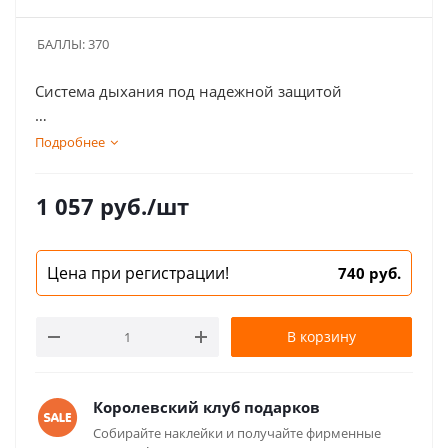
БАЛЛЫ:
370
Система дыхания под надежной защитой
СОСТАВ: вода подготовленная, мёд натуральный
Подробнее
цветочный, прополис, цветочная пыльца
(пчелиная обножка), корень валерианы, корень
1 057
руб.
/шт
девясила высокого, календула, бессмертник
песчаный, лист крапивы, цветы липы, мать-и-
мачеха, зверобой, плоды шиповника, березовые
Цена при регистрации!
740 руб.
почки, пчелино-маточное молочко.
В корзину
Королевский клуб подарков
Собирайте наклейки и получайте фирменные