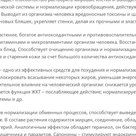
ской системы и нормализации кровообращения, действуя 
 Выводит из организма человека вредоносные токсины и ш
новых бляшек, укрепляет стенки, делая их прочными и эла
растение, богатое антиоксидантными и противовоспалител
таминами и микроэлементами организм человека. Восстан
их блюд. Способствует очищению организма и нормализации
 и старения кожи за счет большого количества антиоксида
- одно из эффективных средств для похудения и нормализ
блокировать всасывание некоторых жиров, уменьшая энерг
ительное влияние на человеческий организм: снижается ур
ается функция ЖКТ – послабляющее действие; нормализируе
емы и др.
т в нормализации обменных процессов, способствует выведе
е. В составе растения содержится мирцен, соединение, о
терий. Аналогичным эффектом обладает гераниол, он бактер
ишечника и паразитов. Сапонины – стимулируют эндокринн