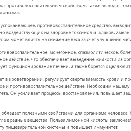
ют противовоспалительным свойством, также выводят токс
рганизма.
, успокаивающее, противовоспалительное средство, выводи
вно воздействующих на здоровье токсинов и шлаков. Хмель
лом может влиять на снижение веса за счет улучшения мет
отивовоспалительное, мочегонное, спазмолитическое, боле
нное действие, что обеспечивает выведение жидкости из о
рует функционирование печени, а также борется с целлюли
ует в кроветворении, регулирует свертываемость крови и п
ое и противовоспалительное действие. Необходим нашему о
ета. Он усиливает процессы восстановления, повышает защ
- обладает полезными свойствами для организма человека, 
гие вредные вещества. Польза лимонной кислоты заключает
оту пищеварительной системы и повышает иммунитет.