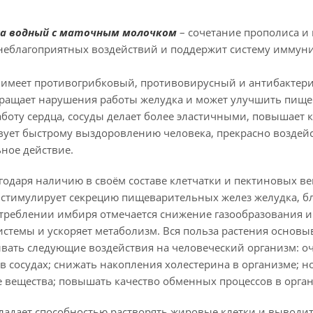
а водный с маточным молочком
– сочетание прополиса и
неблагоприятных воздействий и поддержит систему иммуни
 имеет противогрибковый, противовирусный и антибактер
ращает нарушения работы желудка и может улучшить пищев
аботу сердца, сосуды делает более эластичными, повышает
вует быстрому выздоровлению человека, прекрасно воздейс
ное действие.
годаря наличию в своём составе клетчатки и пектиновых 
 стимулирует секрецию пищеварительных желез желудка, бл
треблении имбиря отмечается снижение газообразования и 
темы и ускоряет метаболизм. Вся польза растения основыв
вать следующие воздействия на человеческий организм: о
в сосудах; снижать накопления холестерина в организме; 
 вещества; повышать качество обменных процессов в орган
ладает способностью растворять жировые клетки и выводит