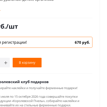
кстракт прополиса водный с маточным молочком,
альный, корень имбиря, клевер красный, шалфей
ажитник (семена), зверобой, хмель, липа, витамин
б.
/шт
я кислота.
 регистрации!
670 руб.
В корзину
ролевский клуб подарков
ирайте наклейки и получайте фирменные подарки!
5 июля по 15 октября 2026 года совершайте покупки
дукции «Королевской Пчелы», собирайте наклейки и
енивайте их на стильные фирменные подарки.