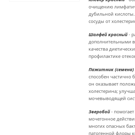
очищению лимфатиче
дубильной кислоты.
сосуды от холестери
Шалфей красный
- 
дополнительными ви
качества диетическ
профилактике отеков
Пажитник (семена)
способен частично 
он оказывает полож
холестерина; улучш
мочевыводящей сист
Зверобой
- помогае
мочегонное действи
многих опасных бак
патогенной флоры к