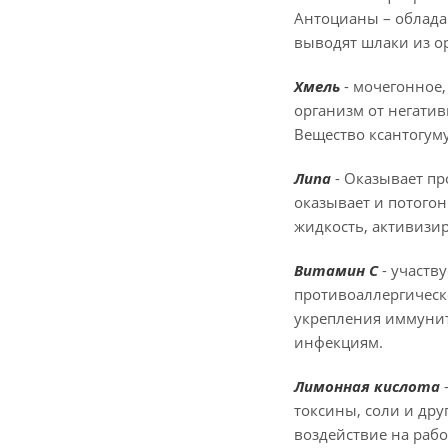
Антоцианы – облада
выводят шлаки из о
Хмель
- мочегонное
организм от негати
Вещество ксантогуму
Липа
- Оказывает пр
оказывает и потого
жидкость, активизи
Витамин С
- участв
противоаллергическ
укрепления иммунит
инфекциям.
Лимонная кислота
токсины, соли и дру
воздействие на раб