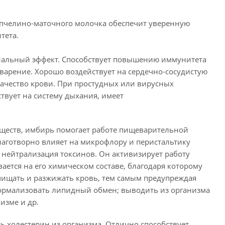
 пчелино-маточного молочка обеспечит уверенную
тета.
иальный эффект. Способствует повышению иммунитета
арение. Хорошо воздействует на сердечно-сосудистую
 качество крови. При простудных или вирусных
твует на систему дыхания, имеет
веществ, имбирь помогает работе пищеварительной
аготворно влияет на микрофлору и перистальтику
нейтрализация токсинов. Он активизирует работу
ается на его химическом составе, благодаря которому
чищать и разжижать кровь, тем самым предупреждая
нормализовать липидный обмен; выводить из организма
изме и др.
ь холестерин из организма. Отлично способствует