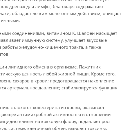
как дренаж для лимфы, благодаря содержанию
лаки, обладает легким мочегонным действием, очищает
стичными.
ьными соединениями, витамином K. Шалфей насыщает
авливает иммунную систему, улучшает вкусовые
 работы желудочно-кишечного тракта, а также
нтов.
ации липидного обмена в организме. Пажитник
етическую ценность любой жирной пищи. Кроме того,
овень сахаров в крови; предотвращается накопление
тся артериальное давление; стабилизируется функция
нию «плохого» холестерина из крови, оказывает
бладающее антимикробной активностью в отношении
ицидно влияет на кокковую флору, подавляет рост
ую систему, клеточный обмен, выводят токсины.