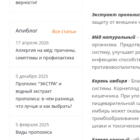
верности!
Экстракт прополис
защиту от внешних 
Апиблог
Все статьи
Мёд натуральный
–
17 апреля 2026
организма. Предотв
Аллергия на мёд: причины,
систему, улучшает р
симптомы и профилактика
инфекциях способст
противовоспалитель
5 декабря 2025
Корень имбиря
- Бла
Прополис "ЭКСТРА" и
системы. Корнеплод
водный экстракт
кишечника. При упо
прополиса: в чём разница,
пищеварительной сис
что лучше и как выбрать?
имбирь может оказы
тромбообразование 
5 февраля 2025
шлаки и токсические
Виды прополиса
Клевер красный
- об