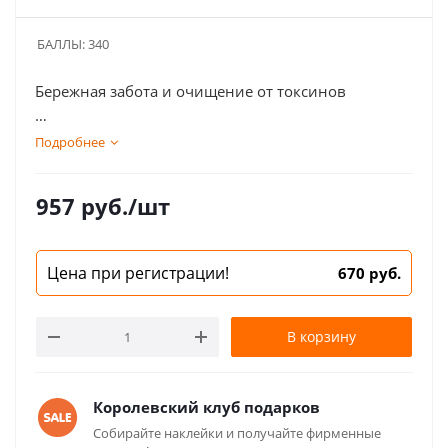
БАЛЛЫ:
340
Бережная забота и очищение от токсинов
СОСТАВ: экстракт прополиса водный с маточным
Подробнее
молочком, мед натуральный, зверобой, корень
люцерны, можжевельник, чага, толокнянка,
957
руб.
/шт
куркума, витамин С, лимонная кислота.
Цена при регистрации!
670 руб.
В корзину
Королевский клуб подарков
Собирайте наклейки и получайте фирменные