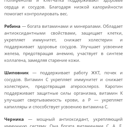
Полифенолы и клетчатка поддерживают здоровье
сердца и сосудов. Благодаря низкой калорийности
помогает контролировать вес.
Рябина
— богата витаминами и минералами. Обладает
антиоксидантными свойствами, защищает клетки,
укрепляет иммунитет, снижает холестерин и
поддерживает здоровье сосудов. Улучшает усвоение
железа, предотвращая анемию, участвует в синтезе
коллагена, замедляя старение кожи.
Шиповник
— поддерживает работу ЖКТ, почек и
сосудов. Витамин C укрепляет иммунитет и снижает
холестерин, предотвращая атеросклероз. Каротин
поддерживает защитные силы организма, витамин K
улучшает свертываемость крови, а P — укрепляет
капилляры и способствует усвоению витамина C.
Черника
— мощный антиоксидант, укрепляющий
иммунную систему. Она богата витаминами C, A, E,