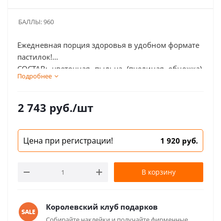
БАЛЛЫ:
960
Ежедневная порция здоровья в удобном формате
пастилок!
СОСТАВ: цветочная пыльца (пчелиная обножка),
Подробнее
перга, клюква, брусника, рябина, шиповник,
черника, пчелино-маточное молочко, прополис,
хитозан (экстракт подмора пчелиного),
2 743
руб.
/шт
антислеживающие агенты: диоксид кремния
коллоидный (аэросил), магния стеарат.
Цена при регистрации!
1 920 руб.
В корзину
Королевский клуб подарков
Собирайте наклейки и получайте фирменные